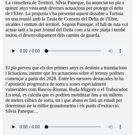
La consellera de Territori, Sílvia Paneque, ha anunciat un pla a
quinze anys vista amb diverses actuacions per protegir el delta
de l’Ebre. La proposta s’ha presentat aquest dissabte a Tortosa
en una reunió amb la Taula de Consens del Delta de l’Ebre,
alcaldes i entitats del territori. Segons Paneque, el full de ruta vol
actuar tant a la part frontal del Delta com a la rere platja i també
inclou el desenvolupament dels camins de guarda.
El pla preveu que els dos primers anys es destinin a tramitacions
i licitacions, mentre que les actuacions sobre el terreny podrien
començar a partir del 2028. Entre les mesures destacades hi ha
l’aportació progressiva de sorra a zones especialment
vulnerables com Bascos-Riumar, Buda-Migjorn o el Trabucador.
En total, es calcula que es podrien mobilitzar fins a sis milions
de metres cúbics de sorra, tot i que abans es farà un estudi per
determinar-ne la millor granulometria i els punts d’extracció.
Sílvia Paneque…