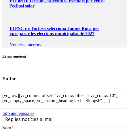
El Fortí d’Orleans esdevindrà escenari per veure
l’eclipsi solar
El PSC de Tortosa selecciona Jaume Roca per
«preparar les eleccions municipals» de 2027
Notícies anteriors
Estem emetent
En Joc
[vc_row][vc_column offset="vc_col-xs-offset-1 vc_col-xs-10"]
[vc_empty_space][vc_custom_heading text="Sinopsi:" [...]
Info and episodes
Rep les notícies al mail
Nom
*