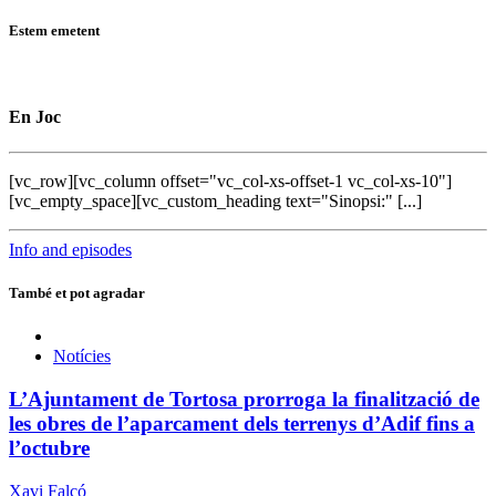
Estem emetent
En Joc
[vc_row][vc_column offset="vc_col-xs-offset-1 vc_col-xs-10"]
[vc_empty_space][vc_custom_heading text="Sinopsi:" [...]
Info and episodes
També et pot agradar
Notícies
L’Ajuntament de Tortosa prorroga la finalització de
les obres de l’aparcament dels terrenys d’Adif fins a
l’octubre
Xavi Falcó