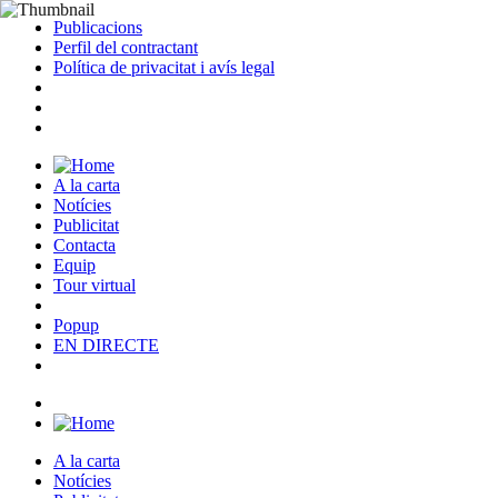
Publicacions
Perfil del contractant
Política de privacitat i avís legal
A la carta
Notícies
Publicitat
Contacta
Equip
Tour virtual
Popup
EN DIRECTE
A la carta
Notícies