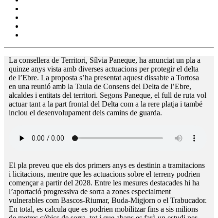
La consellera de Territori, Sílvia Paneque, ha anunciat un pla a
quinze anys vista amb diverses actuacions per protegir el delta
de l’Ebre. La proposta s’ha presentat aquest dissabte a Tortosa
en una reunió amb la Taula de Consens del Delta de l’Ebre,
alcaldes i entitats del territori. Segons Paneque, el full de ruta vol
actuar tant a la part frontal del Delta com a la rere platja i també
inclou el desenvolupament dels camins de guarda.
El pla preveu que els dos primers anys es destinin a tramitacions
i licitacions, mentre que les actuacions sobre el terreny podrien
començar a partir del 2028. Entre les mesures destacades hi ha
l’aportació progressiva de sorra a zones especialment
vulnerables com Bascos-Riumar, Buda-Migjorn o el Trabucador.
En total, es calcula que es podrien mobilitzar fins a sis milions
de metres cúbics de sorra, tot i que abans es farà un estudi per