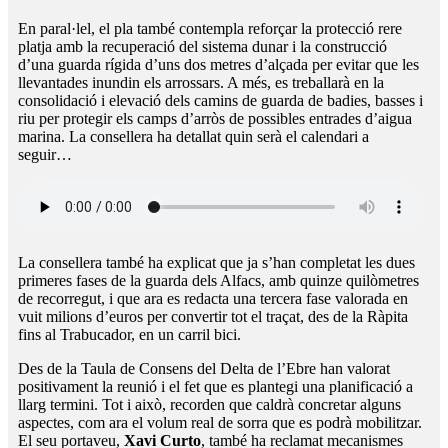
En paral·lel, el pla també contempla reforçar la protecció rere
platja amb la recuperació del sistema dunar i la construcció
d’una guarda rígida d’uns dos metres d’alçada per evitar que les
llevantades inundin els arrossars. A més, es treballarà en la
consolidació i elevació dels camins de guarda de badies, basses i
riu per protegir els camps d’arròs de possibles entrades d’aigua
marina. La consellera ha detallat quin serà el calendari a
seguir…
La consellera també ha explicat que ja s’han completat les dues
primeres fases de la guarda dels Alfacs, amb quinze quilòmetres
de recorregut, i que ara es redacta una tercera fase valorada en
vuit milions d’euros per convertir tot el traçat, des de la Ràpita
fins al Trabucador, en un carril bici.
Des de la Taula de Consens del Delta de l’Ebre han valorat
positivament la reunió i el fet que es plantegi una planificació a
llarg termini. Tot i això, recorden que caldrà concretar alguns
aspectes, com ara el volum real de sorra que es podrà mobilitzar.
El seu portaveu,
Xavi Curto
, també ha reclamat mecanismes