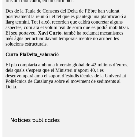
fins al Trabucador, en un carril bici.
Des de la Taula de Consens del Delta de l’Ebre han valorat
positivament la reunió i el fet que es plantegi una planificació a
llarg termini. Tot i això, recorden que caldrà concretar alguns
aspectes, com ara el volum real de sorra que es podrà mobilitzar.
El seu portaveu,
Xavi Curto
, també ha reclamat mecanismes
més àgils per actuar davant temporals mentre no arriben les
solucions estructurals.
Curto-PlaDelta_valoració
El pla comptaria amb una inversió global de 42 milions d’euros,
dels quals s’espera que el Ministeri n’aporti 40, i es
desenvoluparà amb el suport d’estudis tècnics de la Universitat
Politècnica de Catalunya sobre el moviment de sediments al
Delta.
Notícies publicades