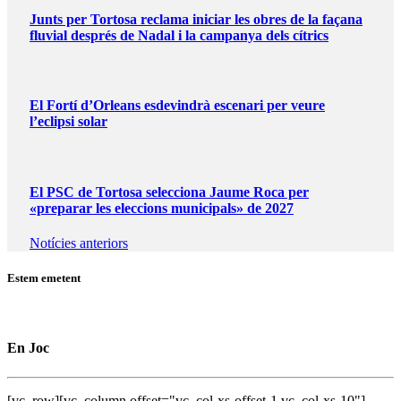
Junts per Tortosa reclama iniciar les obres de la façana
fluvial després de Nadal i la campanya dels cítrics
El Fortí d’Orleans esdevindrà escenari per veure
l’eclipsi solar
El PSC de Tortosa selecciona Jaume Roca per
«preparar les eleccions municipals» de 2027
Notícies anteriors
Estem emetent
En Joc
[vc_row][vc_column offset="vc_col-xs-offset-1 vc_col-xs-10"]