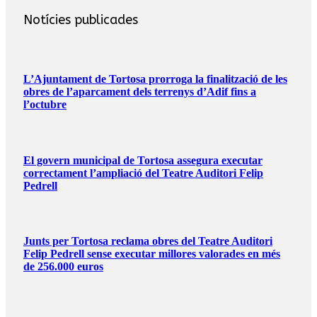
Notícies publicades
L’Ajuntament de Tortosa prorroga la finalització de les
obres de l’aparcament dels terrenys d’Adif fins a
l’octubre
El govern municipal de Tortosa assegura executar
correctament l’ampliació del Teatre Auditori Felip
Pedrell
Junts per Tortosa reclama obres del Teatre Auditori
Felip Pedrell sense executar millores valorades en més
de 256.000 euros