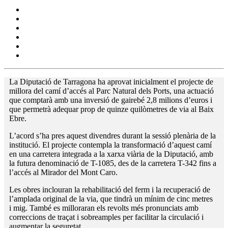
La Diputació de Tarragona ha aprovat inicialment el projecte de
millora del camí d’accés al Parc Natural dels Ports, una actuació
que comptarà amb una inversió de gairebé 2,8 milions d’euros i
que permetrà adequar prop de quinze quilòmetres de via al Baix
Ebre.
L’acord s’ha pres aquest divendres durant la sessió plenària de la
institució. El projecte contempla la transformació d’aquest camí
en una carretera integrada a la xarxa viària de la Diputació, amb
la futura denominació de T-1085, des de la carretera T-342 fins a
l’accés al Mirador del Mont Caro.
Les obres inclouran la rehabilitació del ferm i la recuperació de
l’amplada original de la via, que tindrà un mínim de cinc metres
i mig. També es milloraran els revolts més pronunciats amb
correccions de traçat i sobreamples per facilitar la circulació i
augmentar la seguretat.