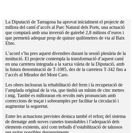
La Diputació de Tarragona ha aprovat inicialment el projecte de
millora del camí d’accés al Parc Natural dels Ports, una actuació
que comptarà amb una inversió de gairebé 2,8 milions d’euros i
que permetrà adequar prop de quinze quilòmetres de via al Baix
Ebre.
L’acord s’ha pres aquest divendres durant la sessió plenària de la
institució. El projecte contempla la transformació d’aquest camí
en una carretera integrada a la xarxa viària de la Diputació, amb
la futura denominació de T-1085, des de la carretera T-342 fins a
l’accés al Mirador del Mont Caro.
Les obres inclouran la rehabilitació del ferm i la recuperació de
l’amplada original de la via, que tindrà un mínim de cinc metres
i mig. També es milloraran els revolts més pronunciats amb
correccions de traçat i sobreamples per facilitar la circulació i
augmentar la seguretat.
Entre les actuacions previstes destaca també el reforç del sistema
de drenatge amb noves cunetes transitables i l’adequació dels
elements existents, així com treballs d’estabilització de talussos
per evitar possibles despreniments.