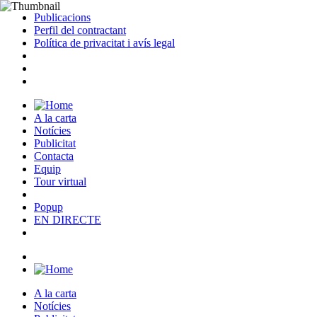
Publicacions
Perfil del contractant
Política de privacitat i avís legal
A la carta
Notícies
Publicitat
Contacta
Equip
Tour virtual
Popup
EN DIRECTE
A la carta
Notícies