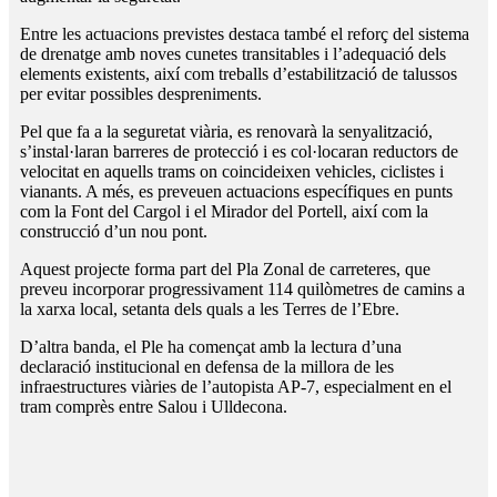
Entre les actuacions previstes destaca també el reforç del sistema
de drenatge amb noves cunetes transitables i l’adequació dels
elements existents, així com treballs d’estabilització de talussos
per evitar possibles despreniments.
Pel que fa a la seguretat viària, es renovarà la senyalització,
s’instal·laran barreres de protecció i es col·locaran reductors de
velocitat en aquells trams on coincideixen vehicles, ciclistes i
vianants. A més, es preveuen actuacions específiques en punts
com la Font del Cargol i el Mirador del Portell, així com la
construcció d’un nou pont.
Aquest projecte forma part del Pla Zonal de carreteres, que
preveu incorporar progressivament 114 quilòmetres de camins a
la xarxa local, setanta dels quals a les Terres de l’Ebre.
D’altra banda, el Ple ha començat amb la lectura d’una
declaració institucional en defensa de la millora de les
infraestructures viàries de l’autopista AP-7, especialment en el
tram comprès entre Salou i Ulldecona.