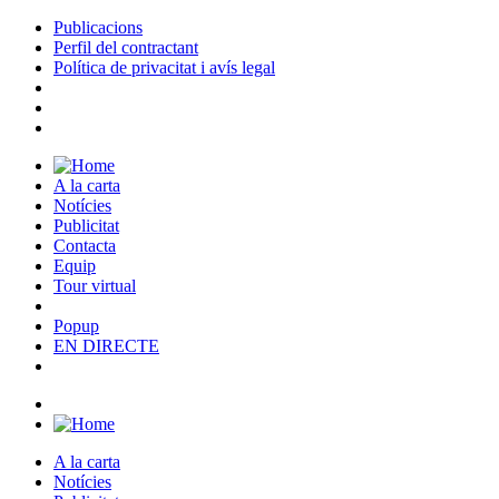
Publicacions
Perfil del contractant
Política de privacitat i avís legal
A la carta
Notícies
Publicitat
Contacta
Equip
Tour virtual
Popup
EN DIRECTE
A la carta
Notícies