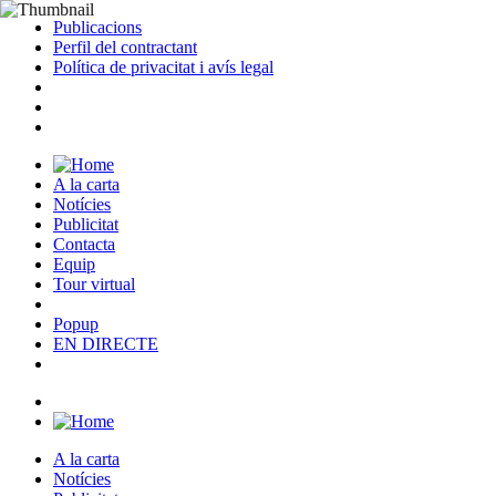
Publicacions
Perfil del contractant
Política de privacitat i avís legal
A la carta
Notícies
Publicitat
Contacta
Equip
Tour virtual
Popup
EN DIRECTE
A la carta
Notícies