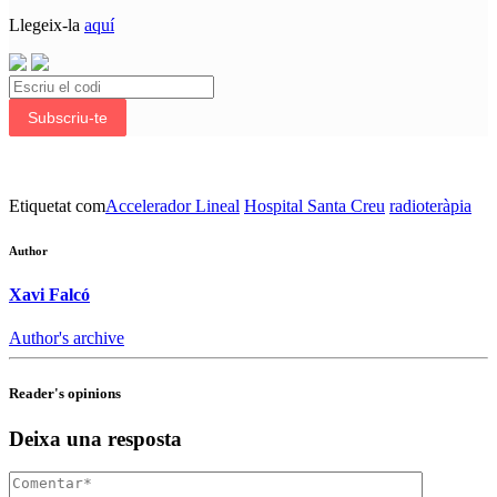
Llegeix-la
aquí
Subscriu-te
Etiquetat com
Accelerador Lineal
Hospital Santa Creu
radioteràpia
Author
Xavi Falcó
Author's archive
Reader's opinions
Deixa una resposta